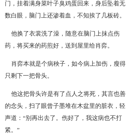
门，挂着满身菜叶子臭鸡蛋回来，身后坠着无
数白眼，脑门上还渗着血，不知挨了几板砖。
他换了衣裳洗了澡，随意在脑门上抹点伤
药，将买来的药煎好，送到屋里给肖弈。
肖弈本就是个病秧子，如今病上加伤，瘦得
只剩下一把骨头。
他这把骨头许是有了点人之将死，其言也善
的念头，扫了眼曾子墨堆在木盆里的脏衣，轻
声道：“别再出去了。伤好了，我这病也不打
紧。”