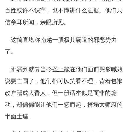
百姓或许不识字，也不懂讲什么证据。他们只
信亲耳所闻，亲眼所见。
这简直堪称南越一股极其霸道的邪恶势力
了。
邪恶到就算当今圣上跪在他们面前哭爹喊娘
说要亡国了，他们都可以笑看不理，背着包袱
改户籍成大晋人，但一册话本似是而非的煽
动，却偏偏能让他们一怒而起，挤塌太师府的
半面土墙。