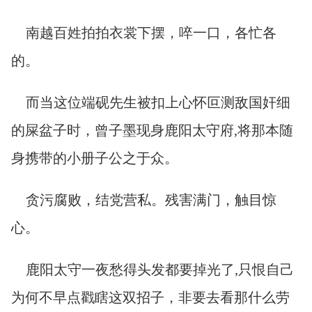
南越百姓拍拍衣裳下摆，啐一口，各忙各
的。
而当这位端砚先生被扣上心怀叵测敌国奸细
的屎盆子时，曾子墨现身鹿阳太守府,将那本随
身携带的小册子公之于众。
贪污腐败，结党营私。残害满门，触目惊
心。
鹿阳太守一夜愁得头发都要掉光了,只恨自己
为何不早点戳瞎这双招子，非要去看那什么劳