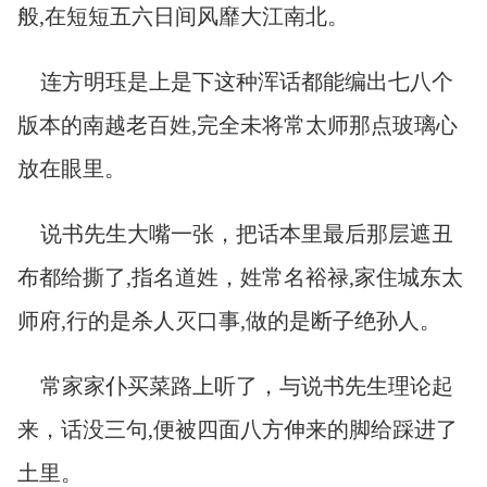
般,在短短五六日间风靡大江南北。
连方明珏是上是下这种浑话都能编出七八个
版本的南越老百姓,完全未将常太师那点玻璃心
放在眼里。
说书先生大嘴一张，把话本里最后那层遮丑
布都给撕了,指名道姓，姓常名裕禄,家住城东太
师府,行的是杀人灭口事,做的是断子绝孙人。
常家家仆买菜路上听了，与说书先生理论起
来，话没三句,便被四面八方伸来的脚给踩进了
土里。