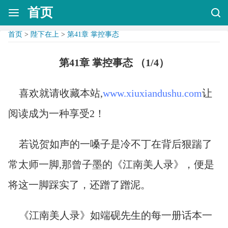
首页
首页
>
陛下在上
>
第41章 掌控事态
第41章 掌控事态 （1/4）
喜欢就请收藏本站,
www.xiuxiandushu.com
让
阅读成为一种享受2！
若说贺如声的一嗓子是冷不丁在背后狠踹了
常太师一脚,那曾子墨的《江南美人录》，便是
将这一脚踩实了，还蹭了蹭泥。
《江南美人录》如端砚先生的每一册话本一