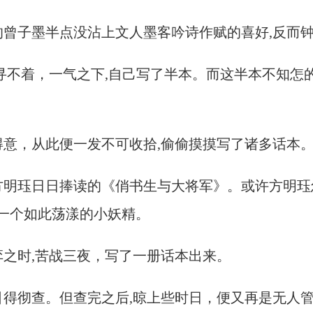
的曾子墨半点没沾上文人墨客吟诗作赋的喜好,反而
寻不着，一气之下,自己写了半本。而这半本不知怎
意，从此便一发不可收拾,偷偷摸摸写了诸多话本
方明珏日日捧读的《俏书生与大将军》。或许方明珏
一个如此荡漾的小妖精。
之时,苦战三夜，写了一册话本出来。
引得彻查。但查完之后,晾上些时日，便又再是无人