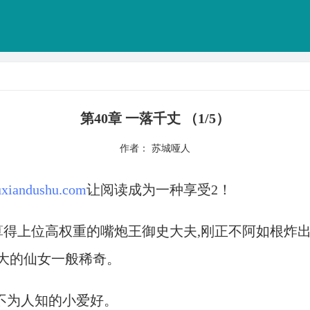
第40章 一落千丈 （1/5）
作者： 苏城哑人
xiandushu.com
让阅读成为一种享受2！
算得上位高权重的嘴炮王御史大夫,刚正不阿如根炸
大的仙女一般稀奇。
不为人知的小爱好。