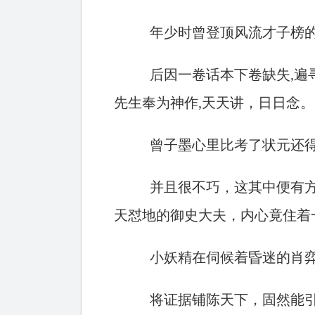
年少时曾登顶风流才子榜
后因一卷话本下卷缺失,遍
先生奉为神作,天天讲，日日念。
曾子墨心里比考了状元还得
并且很不巧，这其中便有
天怼地的御史大夫，内心竟住着
小妖精在伺候着昏迷的肖弈
将证据铺陈天下，固然能