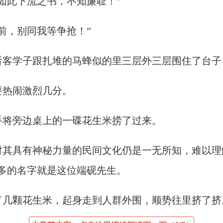
如此下流之书，不知廉耻！”
前，别同我等争抢！”
看客学子跟扎堆的马蜂似的里三层外三层围住了台子
要热闹激烈几分。
手将旁边桌上的一碟花生米捞了过来。
对其具有神秘力量的民间文化仍是一无所知，难以理
多的名字就是这位端砚先生。
了几颗花生米，起身走到人群外围，顺势往里挤了挤