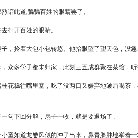
熟谙此道,骗骗百姓的眼睛罢了。
先去打开百姓的眼睛。
银子，拎着大包小包转悠。他抬眼望了望天色，没急
落，众多学子都未归家，此刻三五成群聚在茶馆，听
着桂花糕往嘴里塞，吃了没两口又嫌弃地皱眉喝茶，
下一句下回分解，扇子一收，就是要退场了。
一小童如道龙卷风似的冲了出来，鼻青脸肿地举着一