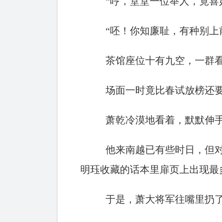
“哼，堂堂一位举人，竟喜
“呸！你知廉耻，有种别上
茶馆座位十有九空，一群
场面一时竟比春试放榜还
萧乾冷漠地看着，默默伸
他来南越已有些时日，但
明珏收藏的话本里扉页上出现最
于是，萧大将军往嘴里扔