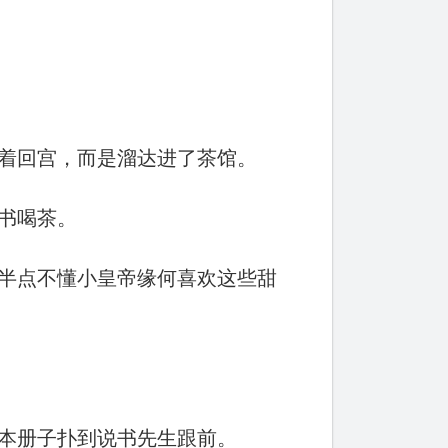
着回宫，而是溜达进了茶馆。
书喝茶。
半点不懂小皇帝缘何喜欢这些甜
本册子扑到说书先生跟前。