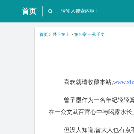
首页
首页
>
陛下在上
>
第40章 一落千丈
喜欢就请收藏本站,
www.xiu
曾子墨作为一名年纪轻轻
在一众文武百官心中与喝露水长
但没人知道,曾大人也有点