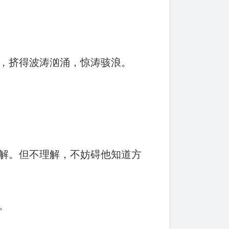
，挤得波涛汹涌，惊涛骇浪。
解。但不理解，不妨碍他知道方
。