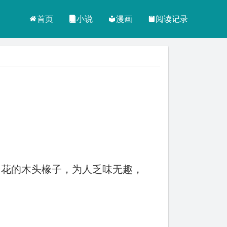
首页
小说
漫画
阅读记录
出花的木头椽子，为人乏味无趣，