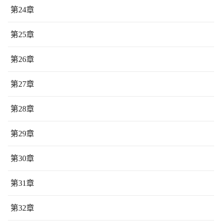
第24章
第25章
第26章
第27章
第28章
第29章
第30章
第31章
第32章