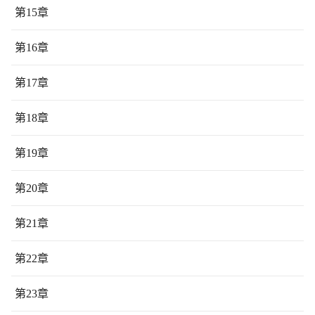
第15章
第16章
第17章
第18章
第19章
第20章
第21章
第22章
第23章