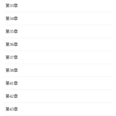
第33章
第34章
第35章
第36章
第37章
第38章
第41章
第42章
第43章