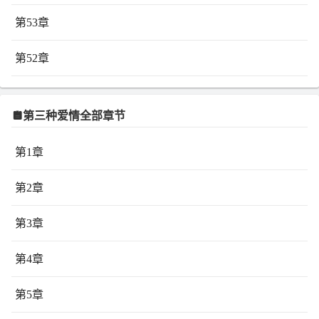
第53章
第52章
第三种爱情全部章节
第1章
第2章
第3章
第4章
第5章