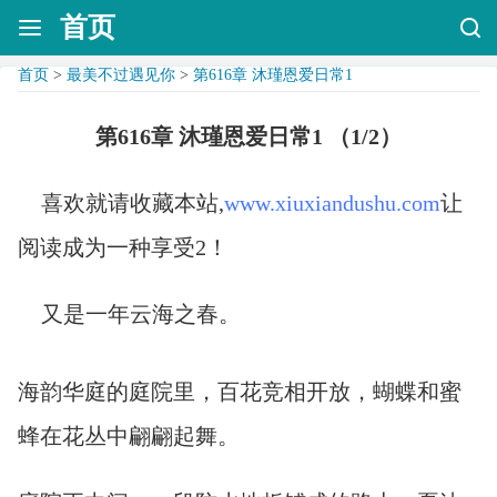
首页
首页
>
最美不过遇见你
>
第616章 沐瑾恩爱日常1
第616章 沐瑾恩爱日常1 （1/2）
喜欢就请收藏本站,
www.xiuxiandushu.com
让
阅读成为一种享受2！
又是一年云海之春。
海韵华庭的庭院里，百花竞相开放，蝴蝶和蜜
蜂在花丛中翩翩起舞。