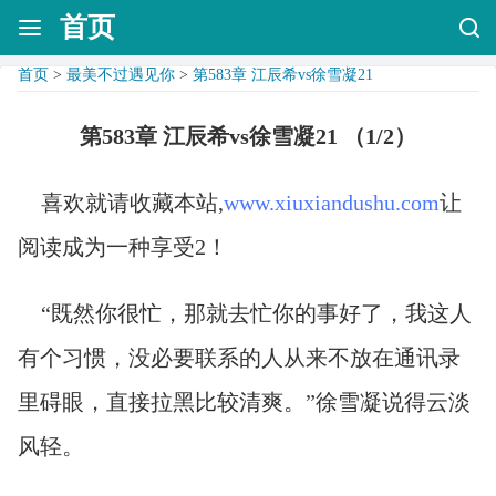
首页
首页
>
最美不过遇见你
>
第583章 江辰希vs徐雪凝21
第583章 江辰希vs徐雪凝21 （1/2）
喜欢就请收藏本站,
www.xiuxiandushu.com
让
阅读成为一种享受2！
“既然你很忙，那就去忙你的事好了，我这人
有个习惯，没必要联系的人从来不放在通讯录
里碍眼，直接拉黑比较清爽。”徐雪凝说得云淡
风轻。