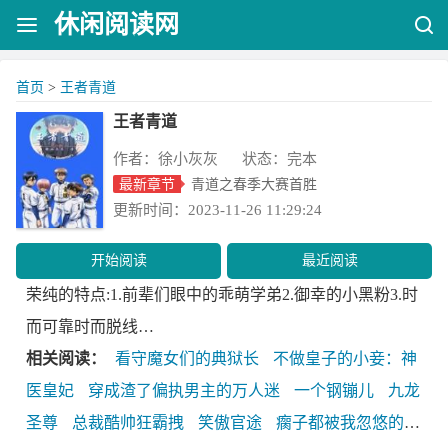
休闲阅读网
首页
>
王者青道
王者青道
作者：徐小灰灰 状态：完本
最新章节
青道之春季大赛首胜
更新时间：2023-11-26 11:29:24
开始阅读
最近阅读
荣纯的特点:1.前辈们眼中的乖萌学弟2.御幸的小黑粉3.时
而可靠时而脱线…
相关阅读：
看守魔女们的典狱长
不做皇子的小妾：神
医皇妃
穿成渣了偏执男主的万人迷
一个钢镚儿
九龙
圣尊
总裁酷帅狂霸拽
笑傲官途
瘸子都被我忽悠的站