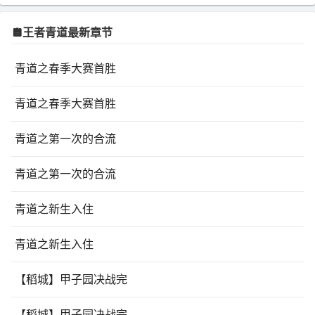
起来了
太平客栈
重生农门：糙汉家的锦鲤小娘子
彩
虹色暗恋
酒暖春深
王者青道最新章节
青道之春季大赛首胜
青道之春季大赛首胜
青道之第一次的合流
青道之第一次的合流
青道之新生入住
青道之新生入住
【稻城】甲子园决战完
【稻城】甲子园决战完