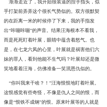
渐渐走近了，我开始很装逼的捏手指头，似
乎打架前弄弄这个很长气势似的。双方很默契
的在距离一米的时候停了下来，我的手指发
出“咔嘣咔嘣”的声音。结果汪海根本不看我，
而是死死盯着叶展，眼睛中蕴含着怒气。也
是，在七龙六凤的心里，叶展就是祸害他们六
妹的罪人，看到他能不生气吗？叶展却还是微
笑地看着汪海，仿佛准备一笑泯恩仇似的。
“你叫我来干啥？！”汪海恨恨地盯着叶展。
这恨感觉有些奇怪，不像是仇人之间的恨，而
像是“恨铁不成钢”的恨。原来叶展等的人就是