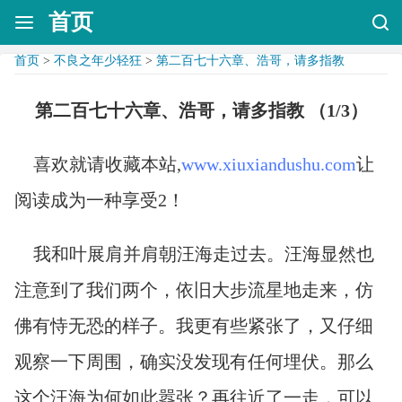
首页
首页
>
不良之年少轻狂
>
第二百七十六章、浩哥，请多指教
第二百七十六章、浩哥，请多指教 （1/3）
喜欢就请收藏本站,
www.xiuxiandushu.com
让
阅读成为一种享受2！
我和叶展肩并肩朝汪海走过去。汪海显然也
注意到了我们两个，依旧大步流星地走来，仿
佛有恃无恐的样子。我更有些紧张了，又仔细
观察一下周围，确实没发现有任何埋伏。那么
这个汪海为何如此嚣张？再往近了一走，可以