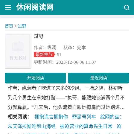
休闲阅读网
首页
>
过野
过野
作者：纵澜 状态：完本
最新章节
91
更新时间：2023-12-06 06:11:07
开始阅读
最近阅读
作者：纵澜巷子吹进了末冬的冷风，一墙之隔，林初听
到几个男生在拿她打赌——“执哥，能跟她谈满两个月不
分就算赢。”几天后，他头流着血跟她擦肩而过她踏进巷
子向他伸出了手，“请问，你身体有什么不适吗？”又几
相关阅读：
拥抱谎言拥抱你
罪恶号列车
综网的巫：
天，游戏场所外，他喊住她。“喂，做我女朋友怎么
从艾泽拉斯吃到山海经
被迫营业的算命先生日常
迫