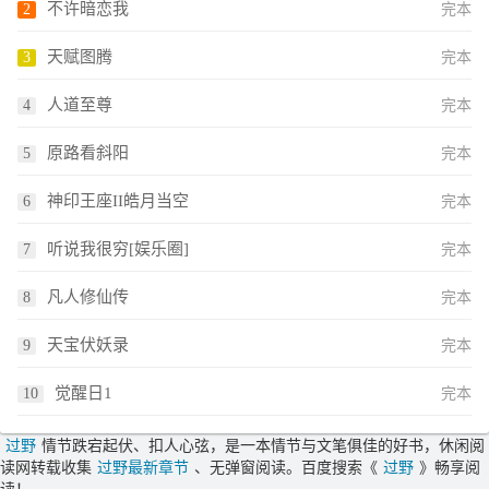
不许暗恋我
完本
天赋图腾
完本
人道至尊
完本
原路看斜阳
完本
神印王座II皓月当空
完本
听说我很穷[娱乐圈]
完本
凡人修仙传
完本
天宝伏妖录
完本
觉醒日1
完本
过野
情节跌宕起伏、扣人心弦，是一本情节与文笔俱佳的好书，休闲阅
读网转载收集
过野最新章节
、无弹窗阅读。百度搜索《
过野
》畅享阅