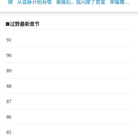
样？”林初考虑了几天。4月9号，她应了他。6月9号，高
嫁
从血脉开始吞噬
离婚后，我闪嫁了首富
荣耀魔
考结束。两个月，是他的赌，亦是她的赌。在林初心
徒
Kiss皇室甜心
和豪门大佬网恋后我红了
与权臣前
里，陈执想做的事会想法设法做到，随心所欲，却心思
夫重生日常
诸天：我努力就能升级
过野最新章节
缜密。所以，她步步为营，却没料到他毫不防备。“过了
91
这个野，你就是胜者。”*彼此救赎
90
89
88
87
86
85