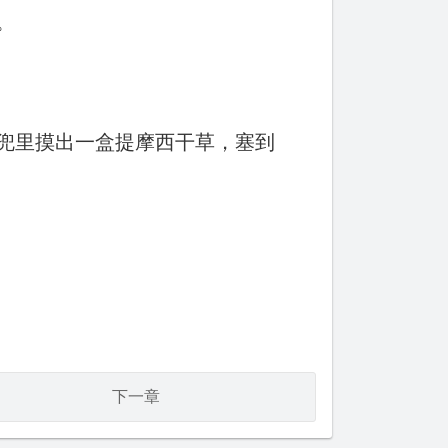
。
从兜里摸出一盒提摩西干草，塞到
下一章