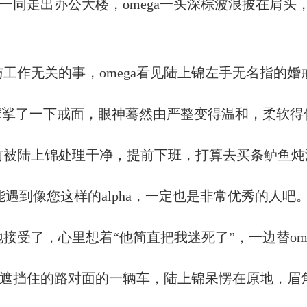
客户一同走出办公大楼，omega一头深棕波浪披在肩
工作无关的事，omega看见陆上锦左手无名指的婚
摩挲了一下戒面，眼神蓦然由严整变得温和，柔软得
前被陆上锦处理干净，提前下班，打算去买条鲈鱼炖
人能遇到像您这样的alpha，一定也是非常优秀的人吧。
接受了，心里想着“他简直把我迷死了”，一边替ome
露出遮挡住的路对面的一辆车，陆上锦呆愣在原地，眉