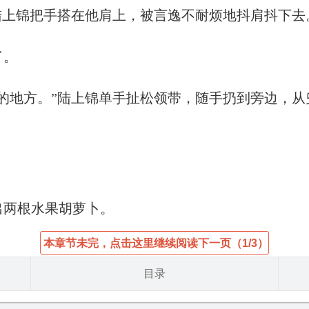
陆上锦把手搭在他肩上，被言逸不耐烦地抖肩抖下去
了。
的地方。”陆上锦单手扯松领带，随手扔到旁边，
出两根水果胡萝卜。
本章节未完，点击这里继续阅读下一页（1/3）
目录