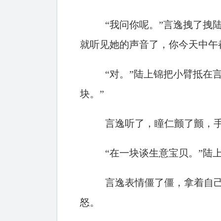
“我问你呢。”言逸拽了拽
就听见她的声音了，你今天中午
“对。”陆上锦把小臂抵在
块。”
言逸听了，瞳仁颤了颤，
“在一块谈生意宝贝。”陆
言逸表情僵了僵，拿着自
怒。