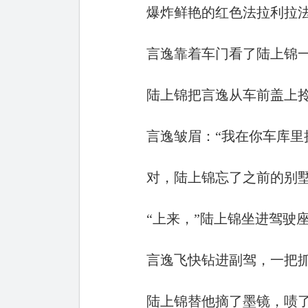
爆炸鲜艳的红色法拉利拉法
言逸靠着车门看了陆上锦
陆上锦把言逸从车前盖上拎
言逸皱眉：“我在你车库里
对，陆上锦忘了之前的别
“上来，”陆上锦坐进驾驶
言逸飞快钻进副驾，一把抓
陆上锦替他摘了墨镜，啧了