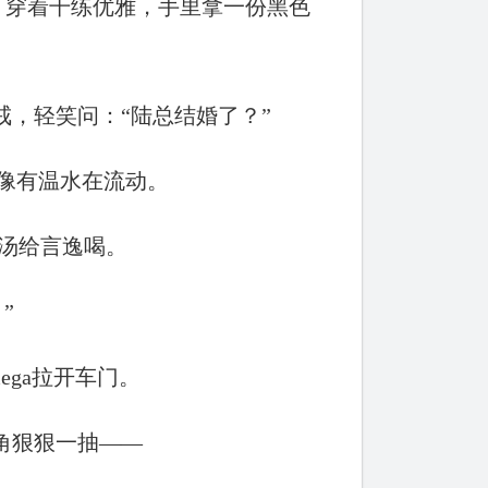
头，穿着干练优雅，手里拿一份黑色
戒，轻笑问：“陆总结婚了？”
像有温水在流动。
汤给言逸喝。
”
ga拉开车门。
角狠狠一抽——