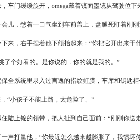
，车门缓缓旋开，omega戴着镜面墨镜从驾驶位
一会儿，憋着一口气坐到车前盖上，盘腿死盯着刚刚
下来，右手捏着他下颌抬起来：“你把它开出来干什
挑了个好看的。是你说的，你的就是我的。”
墅保全系统里录入过言逸的指纹虹膜，车库和钥匙柜
座，“小孩子不能上路，太危险了。”
住陆上锦的领带，把人扯到自己面前：“刚刚你送走的
一声打量他，“你最近怎么越来越膨胀了，我惯坏你