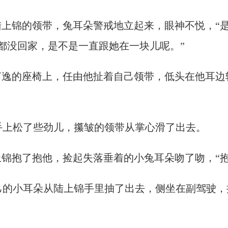
陆上锦的领带，兔耳朵警戒地立起来，眼神不悦，“
都没回家，是不是一直跟她在一块儿呢。”
言逸的座椅上，任由他扯着自己领带，低头在他耳边
手上松了些劲儿，攥皱的领带从掌心滑了出去。
上锦抱了抱他，捡起失落垂着的小兔耳朵吻了吻，“
己的小耳朵从陆上锦手里抽了出去，侧坐在副驾驶，