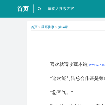
首页
首页
>
垂耳执事
>
第64章
喜欢就请收藏本站,
www.xiu
“这次能与陆总合作甚是荣
“您客气。”