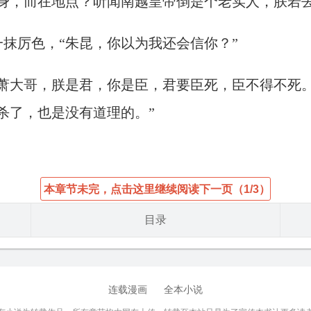
身，而在地点？听闻南越皇帝倒是个老实人，朕若去
抹厉色，“朱昆，你以为我还会信你？”
“萧大哥，朕是君，你是臣，君要臣死，臣不得不死
杀了，也是没有道理的。”
本章节未完，点击这里继续阅读下一页（1/3）
目录
连载漫画
全本小说