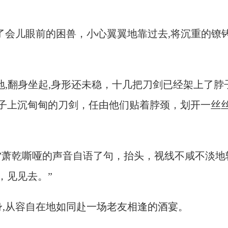
了会儿眼前的困兽，小心翼翼地靠过去,将沉重的镣
地,翻身坐起,身形还未稳，十几把刀剑已经架上了脖
子上沉甸甸的刀剑，任由他们贴着脖颈，划开一丝丝
”萧乾嘶哑的声音自语了句，抬头，视线不咸不淡地
，见见去。”
,从容自在地如同赴一场老友相逢的酒宴。