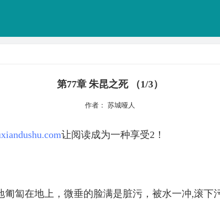
第77章 朱昆之死 （1/3）
作者： 苏城哑人
xiandushu.com
让阅读成为一种享受2！
地匍匐在地上，微垂的脸满是脏污，被水一冲,滚下