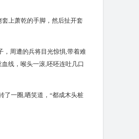
铐套上萧乾的手脚，然后扯开套
子，周遭的兵将目光惊惧,带着难
血线，喉头一滚,呸呸连吐几口
转了一圈,哂笑道，“都成木头桩