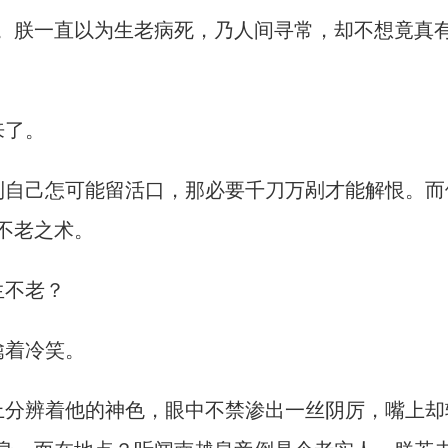
。朕一直以为生老病死，乃人间寻常，却不想竟真
来了。
到自己怎可能留活口，那必要千刀万剐才能解恨。而
不老之术。
生不老？
噙着冷笑。
上分辨着他的神色，眼中不禁渗出一丝阴厉，嘴上却