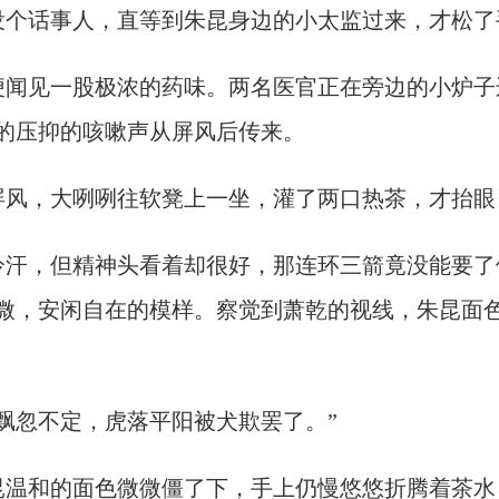
没个话事人，直等到朱昆身边的小太监过来，才松了
便闻见一股极浓的药味。两名医官正在旁边的小炉子
的压抑的咳嗽声从屏风后传来。
屏风，大咧咧往软凳上一坐，灌了两口热茶，才抬眼
冷汗，但精神头看着却很好，那连环三箭竟没能要了
微，安闲自在的模样。察觉到萧乾的视线，朱昆面色
飘忽不定，虎落平阳被犬欺罢了。”
昆温和的面色微微僵了下，手上仍慢悠悠折腾着茶水