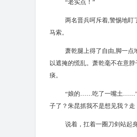
“老实点！”
两名晋兵呵斥着,警惕地盯
马索。
萧乾腿上得了自由,脚一点
以遮掩的慌乱。萧乾毫不在意脖
痰。
“娘的……吃了一嘴土……
子了？朱昆抓我不是想见我？走
说着，扛着一圈刀剑站起身