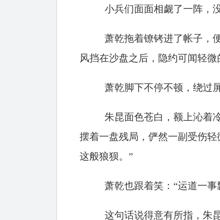
小兵们面面相觑了一阵，
萧乾拖着镣铐进了帐子，
风挡在沙盘之后，隐约可闻轻微
萧乾脚下不停不顿，绕过
朱昆面色苍白，额上沁着
摆着一盘残局，俨然一副受伤轻
这般狼狈。”
萧乾也跟着笑：“运道一事
这句话说得意有所指，朱