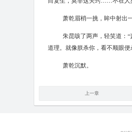
而复生，莫非这关窍……不在人
萧乾眉梢一挑，眸中射出一
朱昆咳了两声，轻笑道：
道理。就像朕杀你，看不顺眼便
萧乾沉默。
上一章