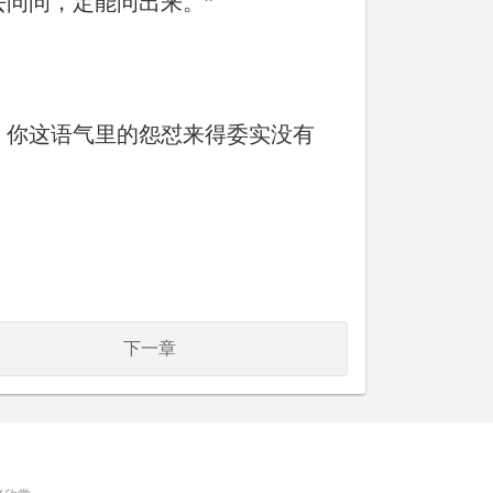
问问，定能问出来。”
。你这语气里的怨怼来得委实没有
下一章