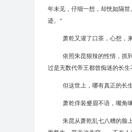
年未见，仔细一想，却恍如隔世
迹。”
萧乾又灌了口茶，心想，
依照朱昆狠辣的性情，抓
过是无数代帝王都曾痴迷的长生
但这世上，哪有真正的长
萧乾佯装蹙眉不语，嘴角
朱昆从萧乾乱七八糟的脸