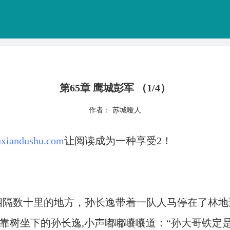
第65章 鹰城彭军 （1/4）
作者： 苏城哑人
xiandushu.com
让阅读成为一种享受2！
相隔数十里的地方，孙长逸带着一队人马停在了林地
边靠树坐下的孙长逸,小声嘟嘟囔囔道：“孙大哥铁定