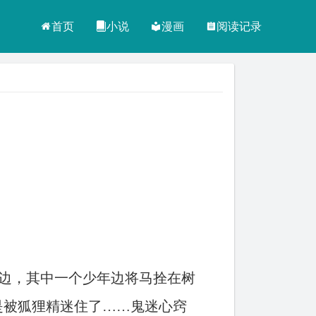
首页
小说
漫画
阅读记录
边，其中一个少年边将马拴在树
是被狐狸精迷住了……鬼迷心窍