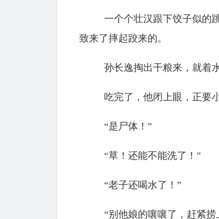
一个个壮汉跟下饺子似的跳
致来了摔起跤来的。
孙长逸掏出干粮来，就着
吃完了，他闭上眼，正要小
“是尸体！”
“草！还能不能洗了！”
“老子还喝水了！”
“别他娘的嚷嚷了，赶紧捞