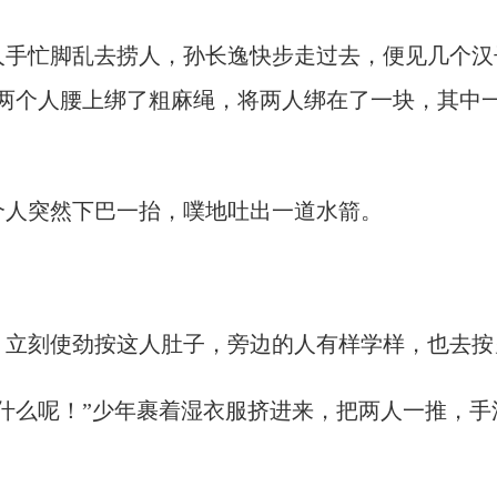
人手忙脚乱去捞人，孙长逸快步走过去，便见几个汉
两个人腰上绑了粗麻绳，将两人绑在了一块，其中
个人突然下巴一抬，噗地吐出一道水箭。
，立刻使劲按这人肚子，旁边的人有样学样，也去按
什么呢！”少年裹着湿衣服挤进来，把两人一推，