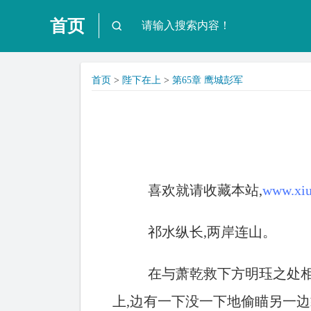
首页
首页
>
陛下在上
>
第65章 鹰城彭军
喜欢就请收藏本站,
www.xiu
祁水纵长,两岸连山。
在与萧乾救下方明珏之处
上,边有一下没一下地偷瞄另一