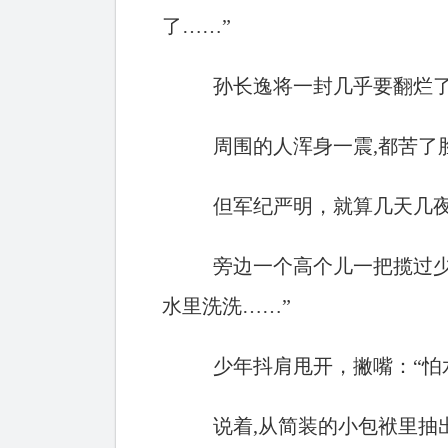
了……”
孙长逸将一封几乎要翻烂了
周围的人浑身一震,都苦了
但军纪严明，就算几天几夜
旁边一个高个儿一把揽过少
水里洗洗……”
少年抖肩甩开，撇嘴：“怕
说着,从简装的小包袱里