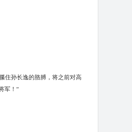
攥住孙长逸的胳膊，将之前对高
将军！”