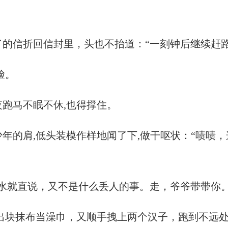
的信折回信封里，头也不抬道：“一刻钟后继续赶路
脸。
跑马不眠不休,也得撑住。
年的肩,低头装模作样地闻了下,做干呕状：“啧啧，
水就直说，又不是什么丢人的事。走，爷爷带带你。
抽出块抹布当澡巾，又顺手拽上两个汉子，跑到不远