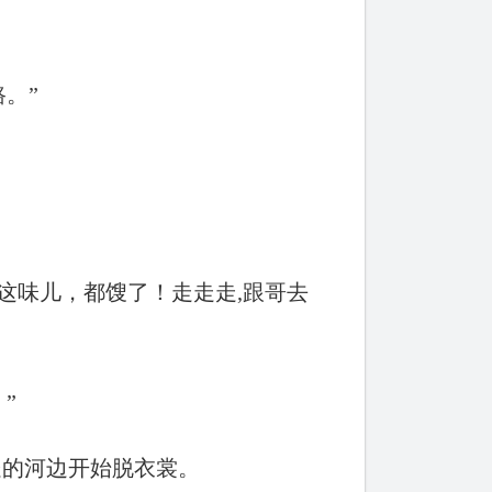
。”
这味儿，都馊了！走走走,跟哥去
”
处的河边开始脱衣裳。