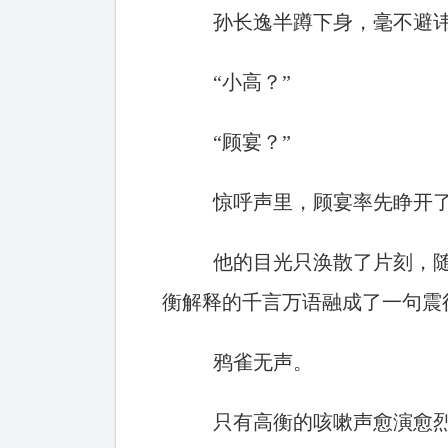
孙长逸半蹲下身，毫不避
“小高？”
“顾宴？”
惊呼声里，顾宴率先睁开
他的目光只涣散了片刻，
衡解释的千言万语融成了一句震
鸦雀无声。
只有高衡的咳嗽声愈演愈