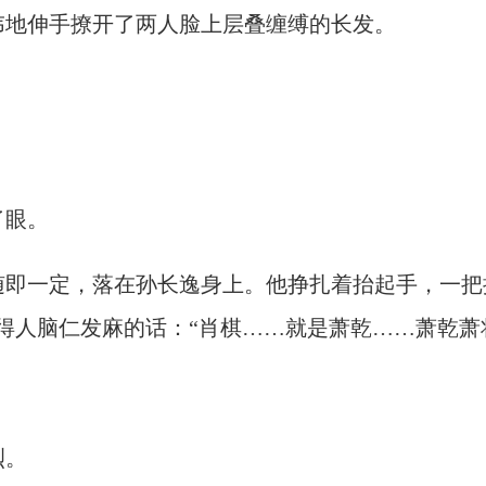
讳地伸手撩开了两人脸上层叠缠缚的长发。
了眼。
随即一定，落在孙长逸身上。他挣扎着抬起手，一把
得人脑仁发麻的话：“肖棋……就是萧乾……萧乾萧
烈。