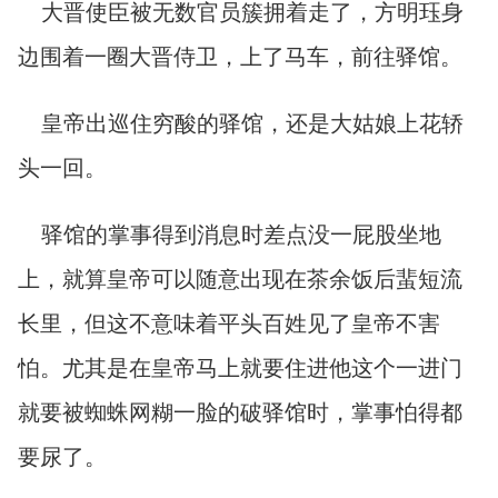
大晋使臣被无数官员簇拥着走了，方明珏身
边围着一圈大晋侍卫，上了马车，前往驿馆。
皇帝出巡住穷酸的驿馆，还是大姑娘上花轿
头一回。
驿馆的掌事得到消息时差点没一屁股坐地
上，就算皇帝可以随意出现在茶余饭后蜚短流
长里，但这不意味着平头百姓见了皇帝不害
怕。尤其是在皇帝马上就要住进他这个一进门
就要被蜘蛛网糊一脸的破驿馆时，掌事怕得都
要尿了。