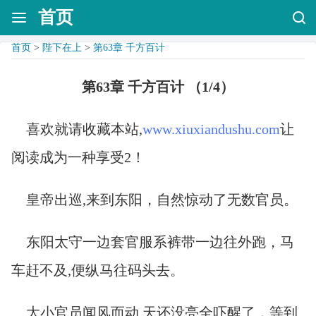
首页
首页
>
陛下在上
>
第63章 千方百计
第63章 千方百计 （1/4）
喜欢就请收藏本站,
www.xiuxiandushu.com
让
阅读成为一种享受2！
皇帝出巡,来到东阳，自然惊动了无数官员。
东阳太守一边套官服系裤带一边往外跑，马
车赶不及,便纵马往码头去。
大小官员闻风而动,天还没亮全吓醒了，等到