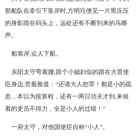
那船队在牵引下靠岸时,方明珏便见一片黑压压
的身影跪在码头上，远处还有不断到来的马嘶
声。
船靠岸,众人下船。
东阳太守弯着腰,跟个小媳妇似的跟在大晋使
臣身边,苦着脸道：“还请大人恕罪！都是小的疏
忽，本以为按算程，还有一两日功夫才到,来候
着的吏员不得力，全是小人的过错！”
一府太守，对他国使臣自称“小人”。