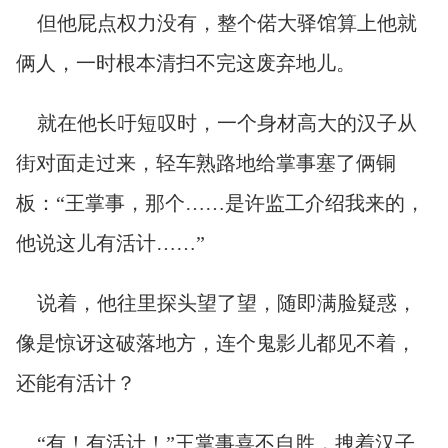
但他屁点权力没有，整个偌大驿馆算上他就
俩人，一时根本清扫不完这废弃地儿。
就在他长吁短叹时，一个身材高大的汉子从
街对面走过来，轻车熟路地给掌事塞了俩铜
板：“王掌事，那个……是许监工介绍我来的，
他说这儿有活计……”
说着，他往里探头望了望，随即满脸疑惑，
像是惊讶这破落地方，连个鬼影儿都见不着，
还能有活计？
“有！有活计！”王掌事喜不自胜，拽着汉子