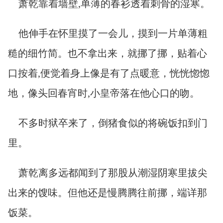
萧乾靠着墙壁,单薄的春衫透着刺骨的湿寒。
他伸手在怀里摸了一会儿，摸到一片单薄粗
糙的细竹简。也不拿出来，就挪了挪，贴着心
口按着,便觉着身上像是有了点暖意，恍恍惚惚
地，像头回春宵时,小皇帝落在他心口的吻。
不多时狱卒来了，倒猪食似的将碗饭扣到门
里。
萧乾离多远都闻到了那股从潮湿阴寒里拔尖
出来的馊味。但他还是慢腾腾往前挪，端详那
饭菜。