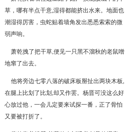
草，哪有半点干意,湿得都能挤出水来。地面也
潮湿得厉害，虫蛇贴着墙角发出悉悉索索的微
弱声响。
萧乾拽了把干草,便见一只黑不溜秋的老鼠噌
地窜了出去。
他将旁边七零八落的破床板掰扯出两块木板,
在腿上比划了比划,却又作罢。杨晋可没这么好
心放过他，一会儿定要来试探一番，正了骨怕
又要被打折了。