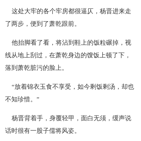
这处大牢的各个牢房都很逼仄，杨晋进来走
了两步，便到了萧乾跟前。
他抬脚看了看，将沾到鞋上的饭粒碾掉，视
线从地上刮过，在萧乾身边的馊饭上顿了下，
落到萧乾脏污的脸上。
“放着锦衣玉食不享受，如今剩饭剩汤，却也
不知珍惜。”
杨晋背着手，身覆轻甲，面白无须，缓声说
话时很有一股子儒将风姿。