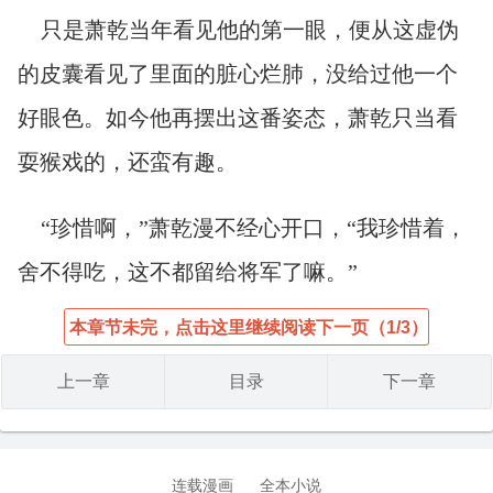
只是萧乾当年看见他的第一眼，便从这虚伪
的皮囊看见了里面的脏心烂肺，没给过他一个
好眼色。如今他再摆出这番姿态，萧乾只当看
耍猴戏的，还蛮有趣。
“珍惜啊，”萧乾漫不经心开口，“我珍惜着，
舍不得吃，这不都留给将军了嘛。”
本章节未完，点击这里继续阅读下一页（1/3）
上一章
目录
下一章
连载漫画
全本小说