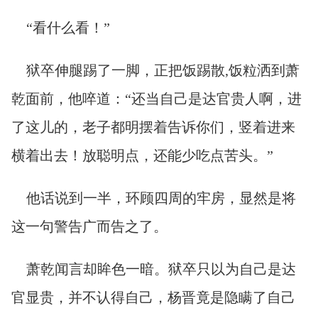
“看什么看！”
狱卒伸腿踢了一脚，正把饭踢散,饭粒洒到萧
乾面前，他啐道：“还当自己是达官贵人啊，进
了这儿的，老子都明摆着告诉你们，竖着进来
横着出去！放聪明点，还能少吃点苦头。”
他话说到一半，环顾四周的牢房，显然是将
这一句警告广而告之了。
萧乾闻言却眸色一暗。狱卒只以为自己是达
官显贵，并不认得自己，杨晋竟是隐瞒了自己