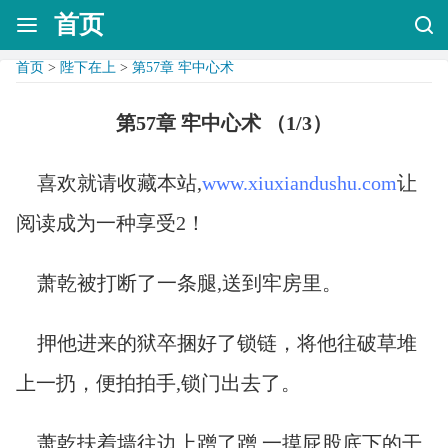
首页
首页
>
陛下在上
>
第57章 牢中心术
第57章 牢中心术 （1/3）
喜欢就请收藏本站,
www.xiuxiandushu.com
让
阅读成为一种享受2！
萧乾被打断了一条腿,送到牢房里。
押他进来的狱卒捆好了锁链，将他往破草堆
上一扔，便拍拍手,锁门出去了。
萧乾扶着墙往边上蹭了蹭,一摸屁股底下的干