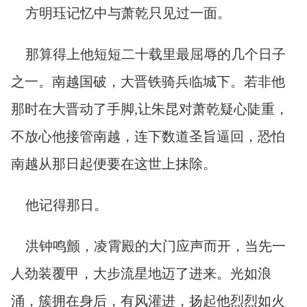
方明珏记忆中与萧乾只见过一面。
那算得上他短短二十载里最屈辱的几个日子
之一。南越国破，大晋铁骑兵临城下。若非他
那时在大晋动了手脚,让朱昆对萧乾疑心陡重，
不放心他接管南越，连下数道圣旨逼回，恐怕
南越从那日起便要在这世上抹除。
他记得那日。
洪钟鸣颤，凌霄殿的大门应声而开，当先一
人劲装覆甲，大步流星地迈了进来。光如浪
涌，簇拥在身后，有风灌进，扬起他烈烈如火