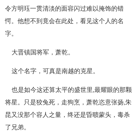
令方明珏一贯清淡的面容闪过难以掩饰的错
愕。他想不到竟会在此处，看见这个人的名
字。
大晋镇国将军，萧乾。
这个名字，可真是南越的克星。
也是如今这还算太平的盛世里,最耀眼的那颗
将星。只是狡兔死，走狗烹，萧乾恣意张扬,朱
昆又没那个容人之量，终还是昏聩蒙头，毒杀
了兄弟。