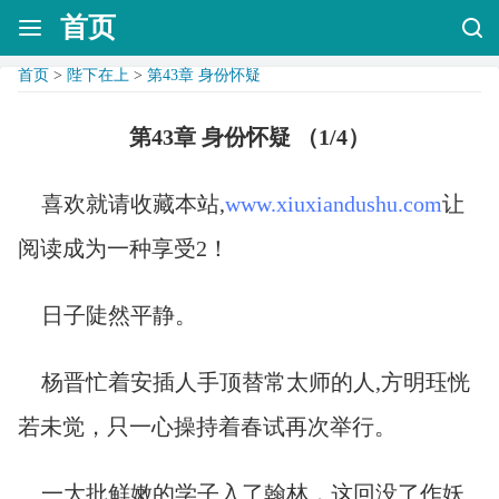
首页
首页
>
陛下在上
>
第43章 身份怀疑
第43章 身份怀疑 （1/4）
喜欢就请收藏本站,
www.xiuxiandushu.com
让
阅读成为一种享受2！
日子陡然平静。
杨晋忙着安插人手顶替常太师的人,方明珏恍
若未觉，只一心操持着春试再次举行。
一大批鲜嫩的学子入了翰林，这回没了作妖,