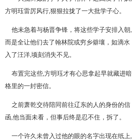
方明珏雷厉风行,狠狠拉拢了一大批学子心。
他未急着与杨晋争锋，将这些学子安排入朝,
而是全让他们去了翰林院或穷乡僻壤，如滴水
入了汪洋,顷刻消失不见。
布置完这些,方明珏才有心思拿起早就藏进暗
格里的一封密信。
之前萧乾交待陪同前往辽东的人的身份的信
函,他当面未看，但事后终是忍不住，拆了。
一个许久未曾入过他的眼的名字出现在纸上,