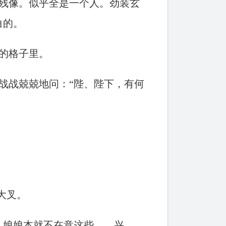
残像。似乎全是一个人。劲装玄
白的。
的格子里。
战战兢兢地问：“陛、陛下，有何
大叉。
…娘娘本就不在意这些……兴