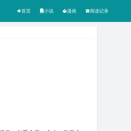
首页
小说
漫画
阅读记录