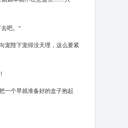
去吧。”
向宠陛下宠得没天理，这么要紧
！
把一个早就准备好的盒子抱起