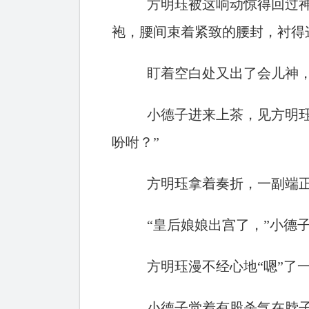
方明珏被这响动惊得回过
袍，腰间束着紧致的腰封，衬得
盯着空白处又出了会儿神
小德子进来上茶，见方明
吩咐？”
方明珏拿着奏折，一副端正
“皇后娘娘出宫了，”小德
方明珏漫不经心地“嗯”了
小德子觉着有股杀气在脖