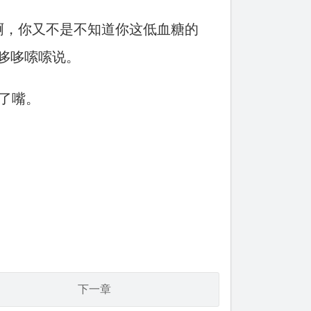
啊，你又不是不知道你这低血糖的
哆哆嗦嗦说。
了嘴。
下一章