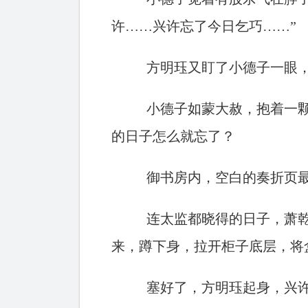
许……兴许忘了今日乞巧……”
方明珏又盯了小德子一眼，
小德子如蒙大赦，抱着一
的日子怎么就忘了？
御书房内，空白的奏折页最
连太监都晓得的日子，萧
来，蹲下身，拉开柜子底层，将
塞好了，方明珏起身，兴