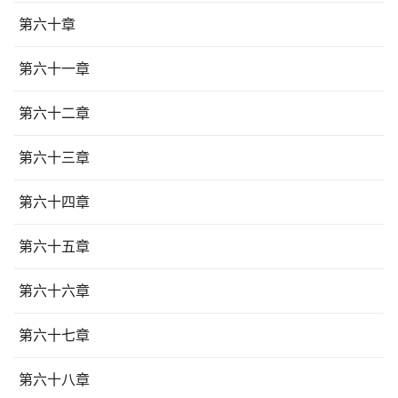
第六十章
第六十一章
第六十二章
第六十三章
第六十四章
第六十五章
第六十六章
第六十七章
第六十八章