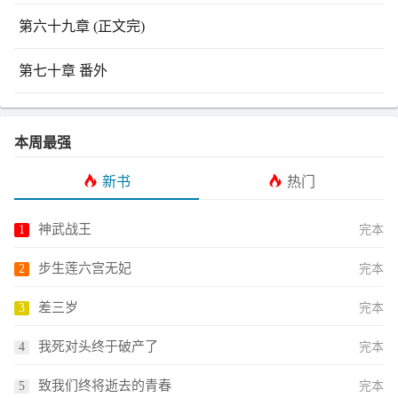
第六十九章 (正文完)
第七十章 番外
本周最强
新书
热门
神武战王
完本
步生莲六宫无妃
完本
差三岁
完本
我死对头终于破产了
完本
致我们终将逝去的青春
完本