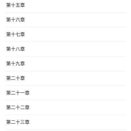
第十五章
第十六章
第十七章
第十八章
第十九章
第二十章
第二十一章
第二十二章
第二十三章