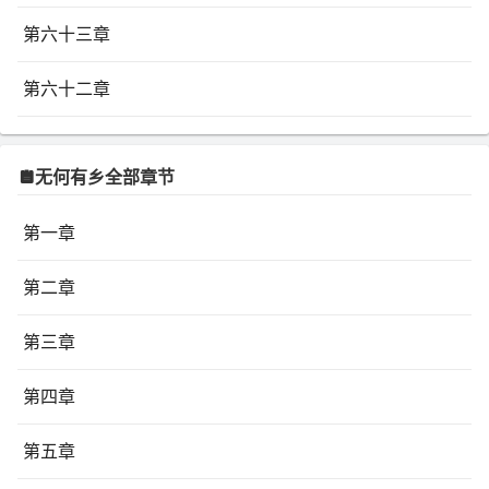
第六十三章
第六十二章
无何有乡全部章节
第一章
第二章
第三章
第四章
第五章