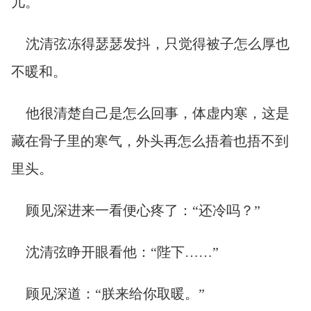
儿。
沈清弦冻得瑟瑟发抖，只觉得被子怎么厚也
不暖和。
他很清楚自己是怎么回事，体虚内寒，这是
藏在骨子里的寒气，外头再怎么捂着也捂不到
里头。
顾见深进来一看便心疼了：“还冷吗？”
沈清弦睁开眼看他：“陛下……”
顾见深道：“朕来给你取暖。”