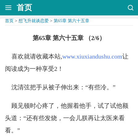
首页
首页
>
想飞升就谈恋爱
>
第65章 第六十五章
第65章 第六十五章 （2/6）
喜欢就请收藏本站,
www.xiuxiandushu.com
让
阅读成为一种享受2！
沈清弦把手从被子伸出来：“有些冷。”
顾见顿时心疼了，他握着他手，试了试他额
头道：“还有些发烧，一会儿朕再让太医来看
看。”